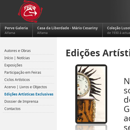
Perve Galeria
Casa da Liberdade - Mário Cesariny
Coleção Luso
Alfama
Alfama
de 1930 à actu
Edições Artíst
Autores e Obras
Início | Notícias
Exposições
.
Participação em Feiras
N
Ciclos Artísticos
Acervo | Livros e Objectos
s
Edições Artísticas Exclusivas
d
Dossier de Imprensa
G
Contactos
a
s