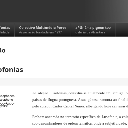
fonias
Colectivo Multimédia Perve
aPGn2 - a pigeon too
alidade
Associação fundada em 1997
galeria de Alcântara
ão
ofonias
A Coleção Lusofonias, constitui-se atualmente em Portugal 
países de língua portuguesa. A sua génese remonta ao final
pelo curador Carlos Cabral Nunes, albergando hoje centenas 
Embora ancorada no território específico da Lusofonia, a cole
sob denominadores de ordem temática, onde a subjetividade, o