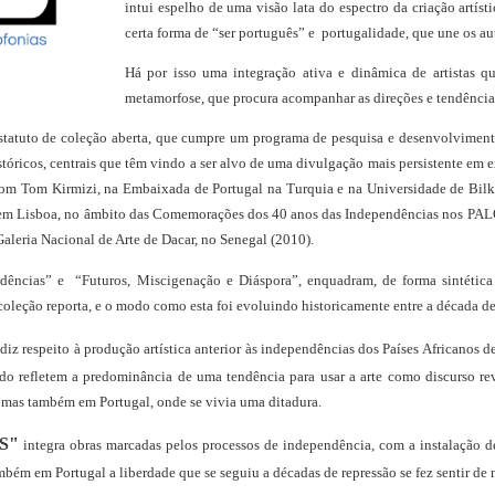
intui espelho de uma visão lata do espectro da criação artís
certa forma de “ser português” e  portugalidade, que une os au
Há por isso uma integração ativa e dinâmica de artistas 
metamorfose, que procura acompanhar as direções e tendências
statuto de coleção aberta, que cumpre um programa de pesquisa e desenvolvimento
stóricos, centrais que têm vindo a ser alvo de uma divulgação mais persistente em ex
Tom Tom Kirmizi, na Embaixada de Portugal na Turquia e na Universidade de Bil
 em Lisboa, no âmbito das Comemorações dos 40 anos das Independências nos PAL
Galeria Nacional de Arte de Dacar, no Senegal (2010).
dências” e  “Futuros, Miscigenação e Diáspora”, enquadram, de forma sintética
a coleção reporta, e o modo como esta foi evoluindo historicamente entre a década de
diz respeito à produção artística anterior às independências dos Países Africanos 
odo refletem a predominância de uma tendência para usar a arte como discurso revo
 mas também em Portugal, onde se vivia uma ditadura.
S"
i
ntegra obras marcadas pelos processos de independência, com a instalação d
mbém em Portugal a liberdade que se seguiu a décadas de repressão se fez sentir de 