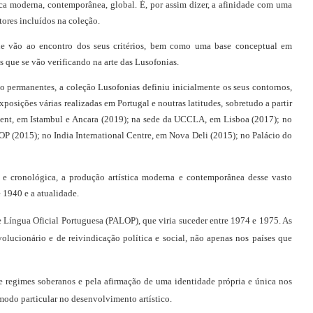
tica moderna, contemporânea, global. É, por assim dizer, a afinidade com uma 
tores incluídos na coleção.
que vão ao encontro dos seus critérios, bem como uma base conceptual em 
 que se vão verificando na arte das Lusofonias. 
 permanentes, a coleção Lusofonias definiu inicialmente os seus contornos, 
posições várias realizadas em Portugal e noutras latitudes, sobretudo a partir 
kent, em Istambul e Ancara (2019); na sede da UCCLA, em Lisboa (2017); 
no 
OP (2015); 
no 
India International Centre, em Nova Deli (2015); no Palácio do 
 e cronológica, a produção artística moderna e contemporânea desse vasto 
 1940 e a atualidade.
de Língua Oficial Portuguesa (PALOP), que viria suceder entre 1974 e 1975. As 
lucionário e de reivindicação política e social, não apenas nos países que 
e regimes soberanos e pela afirmação de uma identidade própria e única nos 
modo particular no desenvolvimento artístico. 