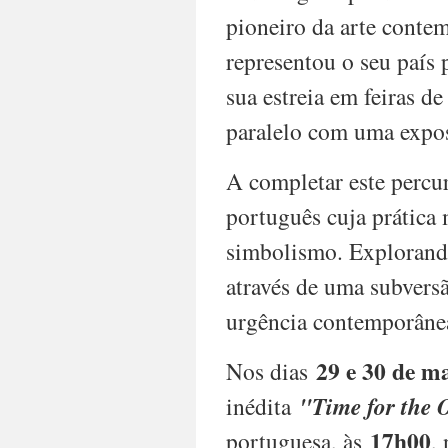
pioneiro da arte cont
PT|
representou o seu país 
Abu
Dhabi
sua estreia em feiras d
Art
paralelo com uma expos
Fair
2025
Datas:
A completar este percu
17
a
português cuja prática 
24
simbolismo. Explorando
de
novembro
através de uma subversã
Horário:
urgência contemporânea
17
de
novembro
29 e 30 de ma
Nos dias
(mediante
inédita
"Time for the 
convite)
–
17h00
portuguesa, às
,
Preview