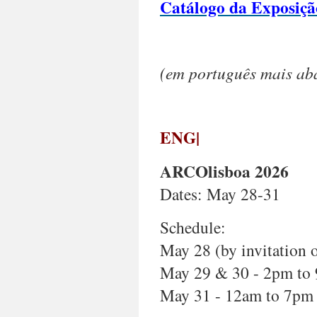
Catálogo da Exposiçã
M23
and
through
the
In
(em português mais ab
and
Around
project
—
ENG|
presents
a
spectrum
ARCOlisboa 2026
of
Dates: May 28-31
voices
from
pioneering
Schedule:
masters
May 28 (by invitation
to
contemporary
May 29 & 30 - 2pm to
creators,
May 31 - 12am to 7pm
offering
a