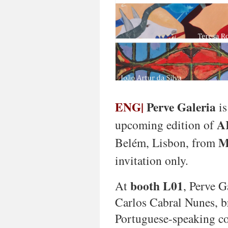
1945,
Mozambique),
Manuel
Figueira
(1938-
2023,
Cabo
Verde),
Teresa
Roza
ENG|
Perve Galeria
is
d’Oliveira
(1945-
A
upcoming edition of
2019,
Mozambique),
M
Belém, Lisbon,
from
Renée
Gagnon
invitation only.
(b.
1942,
booth L01
At
, Perve G
Canada),
José
Carlos Cabral Nunes,
b
Chambel
Portuguese-speaking co
(b.