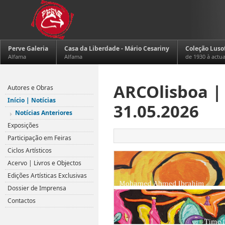
Perve Galeria
Casa da Liberdade - Mário Cesariny
Coleção Luso
Alfama
Alfama
de 1930 à actu
ogle/3rQ83PYXjujAzg0g5
Perve
ARCOlisboa | 
Autores e Obras
Galeria's
Início | Notícias
booth:
31.05.2026
M23
Notícias Anteriores
Exposições
Represented
Participação em Feiras
artists:
Ernesto
Ciclos Artísticos
Shikhani
Acervo | Livros e Objectos
(1934-
Edições Artísticas Exclusivas
2010,
Dossier de Imprensa
Mozambique),
Reinata
Contactos
Sadimba
(b.