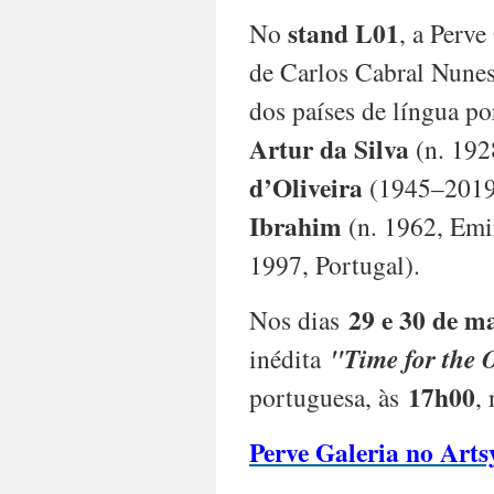
Malangatana
stand L01
No
, a Perv
Ngwenya
(1936-
de Carlos Cabral Nunes,
2011,
Moçambique),
dos países de língua p
Manuela
Artur da Silva
(n. 192
Jardim
(b.
d’Oliveira
(1945–2019
1949,
Guinea
Ibrahim
(n. 1962, Emi
Bissau)
1997, Portugal).
At
29 e 30 de ma
Nos dias
Abu
inédita
"Time for the 
Dhabi
Art,
17h00
portuguesa, às
,
Perve
Galeria
—
Perve Galeria no Arts
at
booth