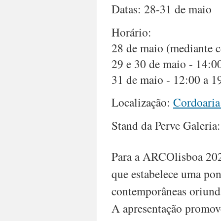
Datas: 28-31 de maio
memory,
and
nation-
Horário:
building
28 de maio (mediante c
—
showcasing
29 e 30 de maio - 14:0
a
31 de maio - 12:00 a 1
resilient
artistic
tradition
Localização:
Cordoaria
often
overlooked
Stand da Perve Galeria
internationally.
Perve
Galeria
Para a ARCOlisboa 2026
reaffirms
its
que estabelece uma pont
commitment
to
contemporâneas oriunda
amplifying
A apresentação promove 
these
voices