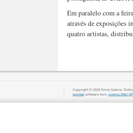
do
Comité
Em paralelo com a feira
Anfitrião
através de exposições 
–
Ladies
quatro artistas, distri
Viewing
(16h
às
19h)
18
de
novembro
(mediante
convite)
Copyright © 2026 Perve Galeria. Todos
–
Joomla!
software livre.
Licença GNU GP
Preview
para
Patrons
&
Collectors
(16h