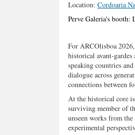
nuanced
Location:
Cordoaria Na
vision
of
Perve Galeria's booth:
Lusophone
and
Global
South
art.
For ARCOlisboa 2026, P
Featuring
historical avant-garde
works
from
speaking countries and 
the
dialogue across genera
1960s
to
connections between fou
2025
across
At the historical core i
painting,
sculpture,
surviving member of th
textiles,
unseen works from the 
photography,
and
experimental perspectiv
works
on