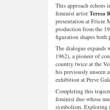
This approach echoes 
paper,
the
Teresa R
feminist artist
exhibition
explores
presentation at Frieze 
how
production from the 19
colonial
legacies,
figuration shapes both 
struggles
for
The dialogue expands 
independence,
and
1962), a pioneer of co
post-
country twice at the Ve
colonial
identities
his previously unseen 
continue
to
exhibition at Perve Gale
shape
artistic
Completing this traject
practices
feminist duo whose mult
in
Lusophone
symbolism. Exploring n
Africa