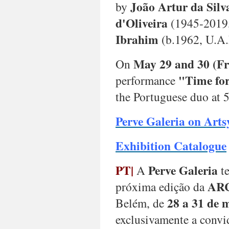
1969,
João Artur da Silv
by
São
d'Oliveira
(1945-2019
Tomé
&
Ibrahim
(b.1962, U.A.
Príncipe),
João
May 29 and 30 (Fr
On
Artur
da
"Time for
performance
Silva
(b.
the Portuguese duo at 5
1928,
Portugal/UK/Canada),
P
erve Galeria on Arts
Hellal
Zoubir
Exhibition Catalogue
(b.
1952,
Algeria),
PT|
Perve Galeria
A
te
Marya
ARC
próxima edição da
Al
Qassimi
28 a 31 de 
Belém, de
(b.
1993,
exclusivamente a convi
E.A.U.),