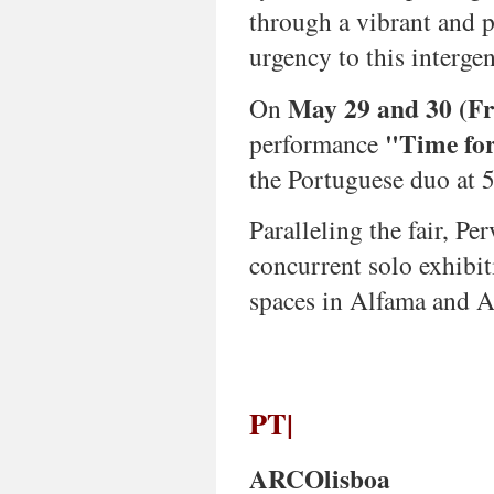
and
through a vibrant and 
its
urgency to this interge
diaspora.
By
May 29 and 30 (Fr
On
connecting
"Time for
performance
past
and
the Portuguese duo at 5
present,
tradition
Paralleling the fair, Pe
and
innovation,
concurrent solo exhibiti
the
project
spaces in Alfama and A
highlights
urgent
themes
—
political
PT|
resistance,
cultural
identity,
ARCOlisboa
migration,