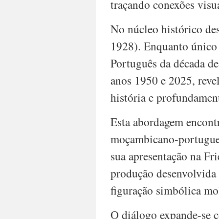
traçando conexões visua
and
fostering
dialogue
No núcleo histórico de
across
1928). Enquanto único
generations
and
Português da década de 
geographies,
inviting
anos 1950 e 2025, reve
audiences
to
história e profundamen
experience
the
Esta abordagem encontra
transformative
power
moçambicano-portugu
of
Lusophone
sua apresentação na Fri
and
produção desenvolvida 
Global
South
figuração simbólica mo
art.
O diálogo expande-se 