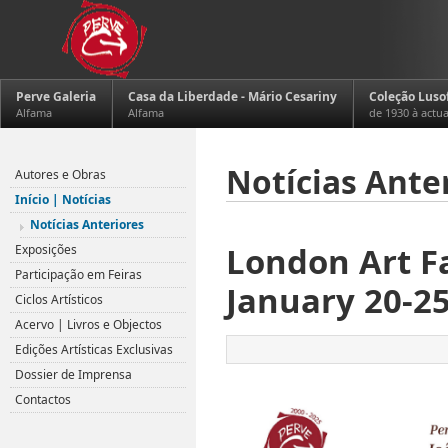
Perve Galeria
Casa da Liberdade - Mário Cesariny
Coleção Luso
Alfama
Alfama
de 1930 à actu
Notícias Ante
Autores e Obras
Início | Notícias
Notícias Anteriores
London Art Fa
Exposições
Participação em Feiras
January 20-25
Ciclos Artísticos
Acervo | Livros e Objectos
Edições Artísticas Exclusivas
Dossier de Imprensa
Contactos