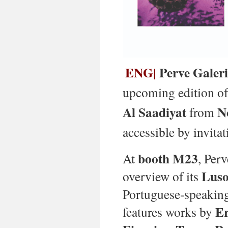
ENG|
Perve Galer
upcoming edition o
Al Saadiyat
N
from
accessible by invitat
booth M23
At
, Per
Luso
overview of its
Portuguese-speaking
Er
features works by