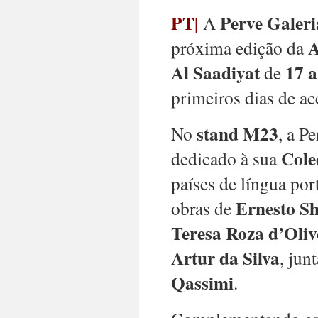
PT|
Perve Galeri
A
A
próxima edição da
Al Saadiyat
17 
de
primeiros dias de ac
stand M23
No
, a P
Cole
dedicado à sua
países de língua po
Ernesto S
obras de
Teresa Roza d’Oliv
Artur da Silva
, ju
Qassimi
.