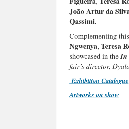
Figueira
Teresa Ro
,
João Artur da Silv
Qassimi
.
Complementing this 
Ngwenya
Teresa R
,
showcased in the
In
fair’s director, Dya
Exhibition Catalogue
Artworks on show