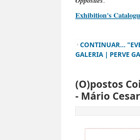
Opposites
.
Exhibition's Catalog
CONTINUAR... "EV
GALERIA | PERVE GAL
(O)postos Co
- Mário Cesar