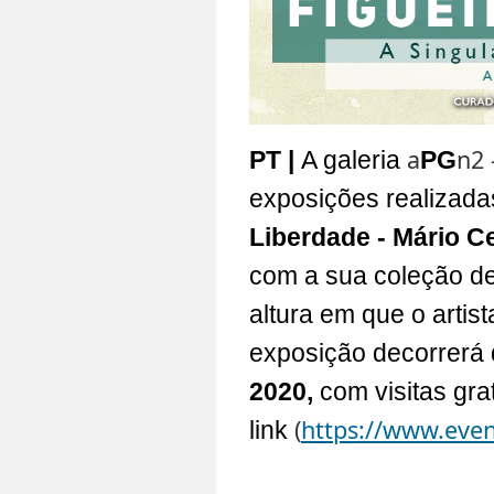
a
n2 
PT |
A galeria
PG
exposições realizada
Liberdade - Mário C
com a sua coleção d
altura em que o artist
exposição decorrerá
2020,
com visitas gra
(
https://www.even
link