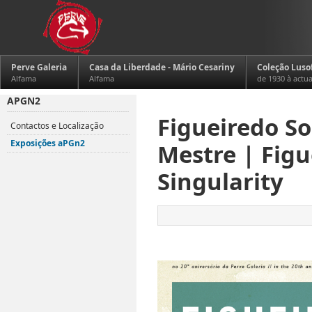
Perve Galeria
Casa da Liberdade - Mário Cesariny
Coleção Luso
Alfama
Alfama
de 1930 à actu
APGN2
Figueiredo So
Contactos e Localização
Exposições aPGn2
Mestre | Figu
Singularity