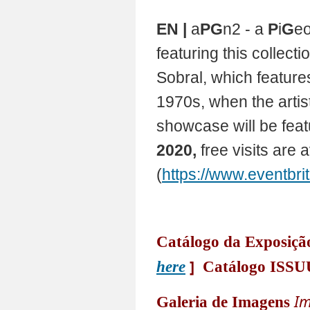
EN |
a
PG
n2 - a
P
i
G
eo
featuring this collect
Sobral, which feature
1970s, when the artist
showcase will be fea
2020,
free visits are 
(
https://www.eventbr
Catálogo da Exposiç
]
here
Catálogo ISSU
Im
Galeria de Imagens