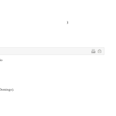
):
ão
 Domingo).