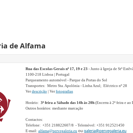
ria de Alfama
Rua das Escolas Gerais nº 17, 19 e 23
- Junto à Igreja de Stº Estêv
1100-218 Lisboa | Portugal
Parqueamento automóvel - Parque da Portas do Sol
Transportes: Metro Sta. Apolónia - Linha Azul; Eléctrico nº 28
Ver
descrição
| Ver
fotografias
.
Horário:
3ª feira a Sábado das 14h às 20h
(Encerra à 2ª feira e ao
Outros horários: mediante marcação
.
Contactos:
Telefone: +351 218822607/8 - Telemóvel: +351 912521450
ou
galeria@pervegaleria.eu
E-mail:
alfama@pervegaleria.eu