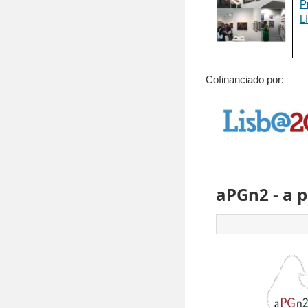
P
L
Cofinanciado por:
aPGn2 - a p