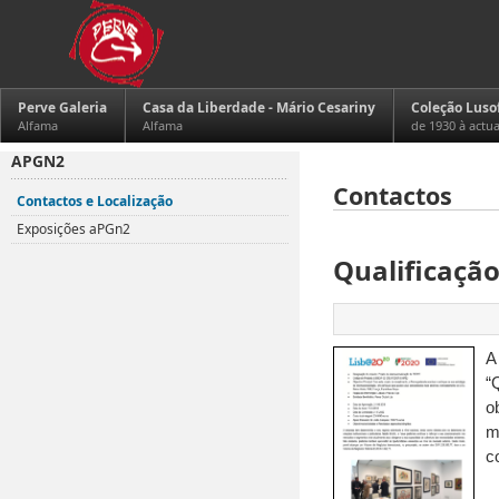
Perve Galeria
Casa da Liberdade - Mário Cesariny
Coleção Luso
Alfama
Alfama
de 1930 à actu
APGN2
Contactos
Contactos e Localização
Exposições aPGn2
Qualificação
A
“
o
m
c