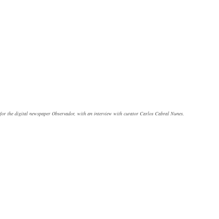
 for the digital newspaper Observador, with an interview with curator Carlos Cabral Nunes.