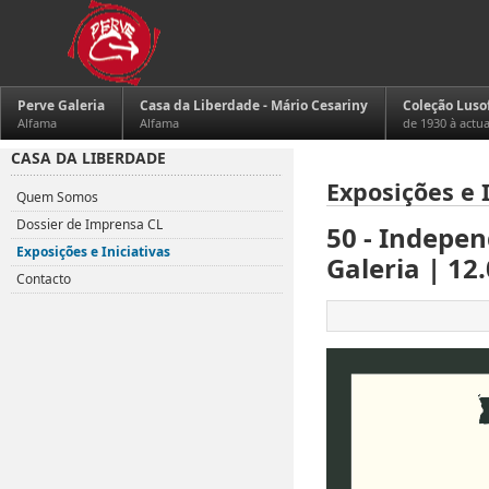
Perve Galeria
Casa da Liberdade - Mário Cesariny
Coleção Luso
Alfama
Alfama
de 1930 à actu
CASA DA LIBERDADE
Exposições e I
Quem Somos
Dossier de Imprensa CL
50 - Indepen
Exposições e Iniciativas
Galeria | 12.
Contacto