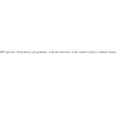
RDP Africa's 'Noticiários' programme, with an interview with curator Carlos Cabral Nunes.