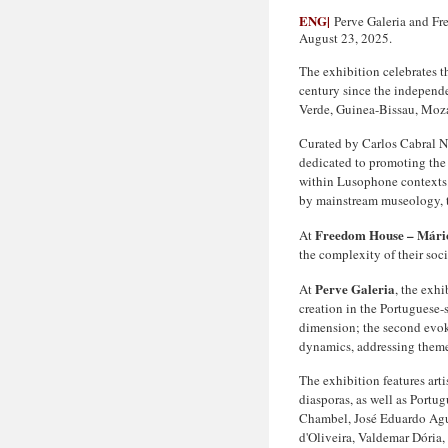
ENG|
Perve Galeria and Fr
August 23, 2025.
The exhibition celebrates t
century since the independe
Verde, Guinea-Bissau, Moz
Curated by Carlos Cabral Nu
dedicated to promoting the 
within Lusophone contexts
by mainstream museology, t
Freedom House – Mári
At
the complexity of their soci
Perve Galeria
At
, the exhi
creation in the Portuguese-s
dimension; the second evoke
dynamics, addressing themes
The exhibition features ar
diasporas, as well as Portu
Chambel, José Eduardo Agu
d'Oliveira, Valdemar Dória