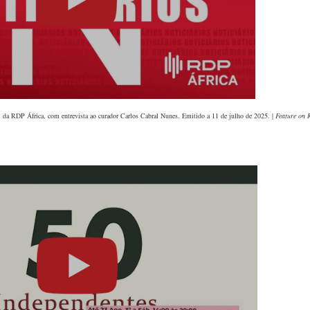
, da RDP África, com entrevista ao curador Carlos Cabral Nunes. Emitido a 11 de julho de 2025. |
Feature on 