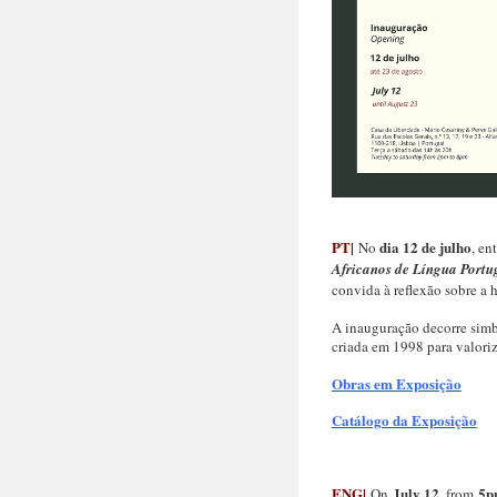
PT|
dia 12 de julho
No
, en
Africanos de Língua Port
convida à reflexão sobre a h
A inauguração decorre simb
criada em 1998 para valoriz
Obras em Exposição
Catálogo da Exposição
ENG|
July 12
5p
On
, from