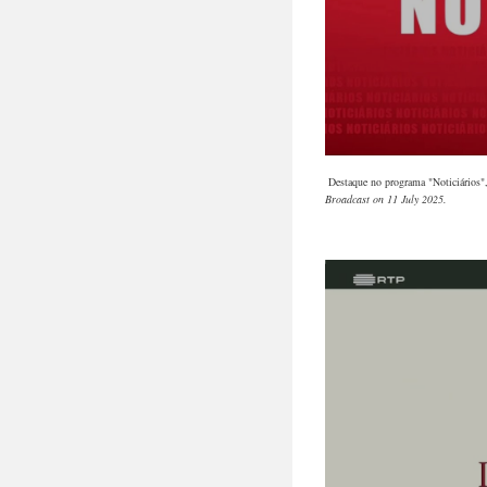
Destaque no programa "Noticiários"
Broadcast on 11 July 2025.