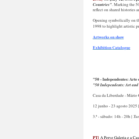
Countries"
.
Marking the 50
reflect on shared histories a
Opening symbolically on th
1998 to highlight artistic 
Artworks on show
Exhibition Catalogue
"50 - Independentes: Arte
"50 Independents: Art and
Casa da Liberdade - Mário 
12 junho - 23 agosto 2025 |
3.ª - sábado: 14h - 20h |
Tue
PT|
A Perve Galeria e a Ca