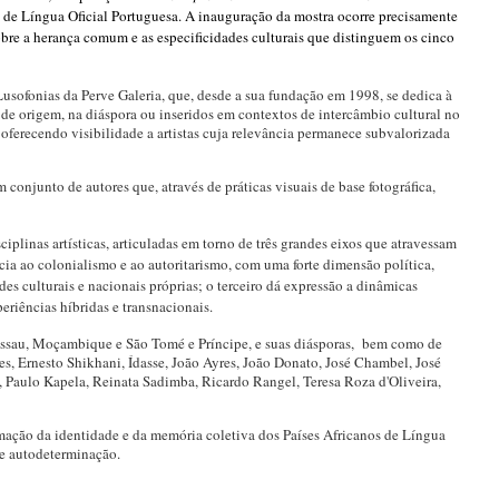
s de Língua Oficial Portuguesa. A inauguração da mostra ocorre precisamente
bre a herança comum e as especificidades culturais que distinguem os cinco
usofonias da Perve Galeria, que, desde a sua fundação em 1998, se dedica à
s de origem, na diáspora ou inseridos em contextos de intercâmbio cultural no
, oferecendo visibilidade a artistas cuja relevância permanece subvalorizada
m conjunto de autores que, através de práticas visuais de base fotográfica,
plinas artísticas, articuladas em torno de três grandes eixos que atravessam
ência ao colonialismo e ao autoritarismo, com uma forte dimensão política,
es culturais e nacionais próprias; o terceiro dá expressão a dinâmicas
iências híbridas e transnacionais.
-Bissau, Moçambique e São Tomé e Príncipe, e suas diásporas, bem como de
pes, Ernesto Shikhani, Ídasse, João Ayres, João Donato, José Chambel, José
aulo Kapela, Reinata Sadimba, Ricardo Rangel, Teresa Roza d'Oliveira,
rmação da identidade e da memória coletiva dos Países Africanos de Língua
de autodeterminação.