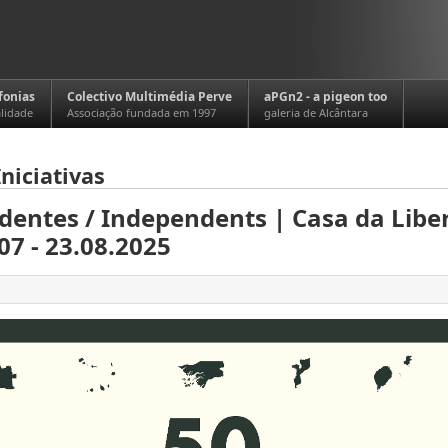
fonias
Colectivo Multimédia Perve
aPGn2 - a pigeon too
alidade
Associação fundada em 1997
galeria de Alcântara
niciativas
dentes / Independents | Casa da Libe
07 - 23.08.2025