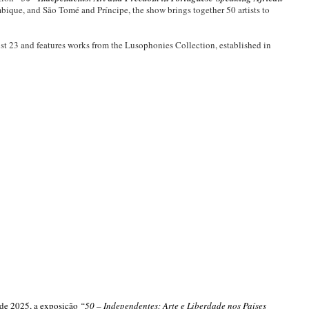
que, and São Tomé and Príncipe, the show brings together 50 artists to
t 23 and features works from the Lusophonies Collection, established in
 de 2025, a exposição
“50 – Independentes: Arte e Liberdade nos Países