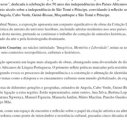
guesa”
, dedicada à celebração dos 50 anos das independências dos Países Africano
eio século sobre a independência de São Tomé e Príncipe, convidando à reflexão so
: Angola, Cabo Verde, Guiné-Bissau, Moçambique e São Tomé e Príncipe.
bral Nunes, a exposição apresenta um conjunto significativo de obras da Coleção L
ística de autores do universo lusófono, incluindo artistas residentes nos seus paíse
s desta mostra, pretende-se continuar o trabalho de correção de omissões históricas
do da arte e pela historiografia dominante.
ário Cesariny
, no núcleo intitulado
"Imagética, Memória e Liberdade"
, reúne-se u
eus contextos sociopolíticos, culturais e históricos.
ição apresenta um leque mais alargado de obras, abrangendo uma diversidade de disci
ses Africanos de Língua Portuguesa. O primeiro reflete práticas marcadas pela resist
egundo evoca os processos de independência e a construção e afirmação de identidad
temas como a diáspora e os cruzamentos culturais num mundo globalizado, de exper
tistas de diferentes gerações e geografias, oriundos de Angola, Cabo Verde, Guiné
te ligação a estas regiões. Estão representados, entre outros, Ana Silva, Bertina Lo
tana Ngwenya, Manuel Figueira, Manuela Jardim, Mário Macilau, Pancho Guedes, P
ugo Mãe.
m, como um espaço de encontro e reflexão sobre o papel da criação artística na afi
sofonia como ponte de intercâmbio e resistência cultural, passadas cinco décadas 