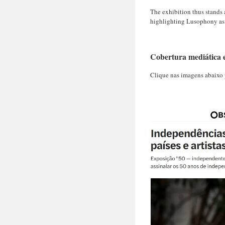
The exhibition thus stands a
highlighting Lusophony as a
Cobertura mediática 
Clique nas imagens abaixo 