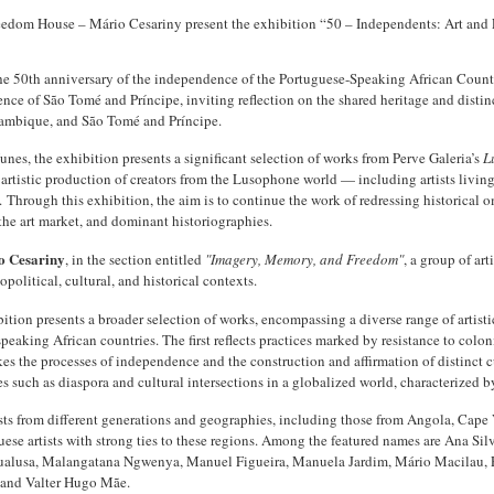
eedom House – Mário Cesariny present the exhibition “50 – Independents: Art and 
he 50th anniversary of the independence of the Portuguese-Speaking African Countr
nce of São Tomé and Príncipe, inviting reflection on the shared heritage and distin
ambique, and São Tomé and Príncipe.
nes, the exhibition presents a significant selection of works from Perve Galeria’s
L
artistic production of creators from the Lusophone world — including artists living 
.
Through this exhibition, the aim is to continue the work of redressing historical 
he art market, and dominant historiographies.
o Cesariny
, in the section entitled
"Imagery, Memory, and Freedom"
, a group of ar
opolitical, cultural, and historical contexts.
bition presents a broader selection of works, encompassing a diverse range of artistic
peaking African countries. The first reflects practices marked by resistance to colo
s the processes of independence and the construction and affirmation of distinct cu
 such as diaspora and cultural intersections in a globalized world, characterized b
tists from different generations and geographies, including those from Angola, Cap
guese artists with strong ties to these regions. Among the featured names are Ana Si
alusa, Malangatana Ngwenya, Manuel Figueira, Manuela Jardim, Mário Macilau, P
, and Valter Hugo Mãe.