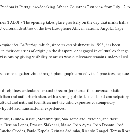
Freedom in Portuguese-Speaking African Countries,” on view from July 12 to
ies (PALOP). The opening takes place precisely on the day that marks half a
ct cultural identities of the five Lusophone African nations: Angola, Cape
usophonies Collection
, which, since its establishment in 1998, has been
in their countries of origin, in the diaspora, or engaged in cultural exchange
omissions by giving visibility to artists whose relevance remains undervalued
tists come together who, through photographic-based visual practices, capture
 disciplines, articulated around three major themes that traverse artistic
nialism and authoritarianism, with a strong political, social, and emancipatory
ltural and national identities; and the third expresses contemporary
y hybrid and transnational experiences.
e Verde, Guinea-Bissau, Mozambique, São Tomé and Príncipe, and their
lva, Bertina Lopes, Ernesto Shikhani, Ídasse, João Ayres, João Donato, José
ancho Guedes, Paulo Kapela, Reinata Sadimba, Ricardo Rangel, Teresa Roza