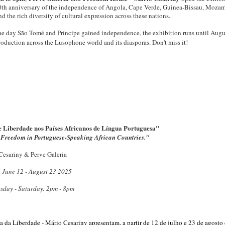
th anniversary of the independence of Angola, Cape Verde, Guinea-Bissau, Mozambi
nd the rich diversity of cultural expression across these nations.
e day São Tomé and Príncipe gained independence, the exhibition runs until Augus
production across the Lusophone world and its diasporas. Don't miss it!
 e Liberdade nos Países Africanos de Língua Portuguesa
"
 Freedom in Portuguese-Speaking African Countries.
"
Cesariny & Perve Galeria
June 12 - August 23 2025
sday - Saturday: 2pm - 8pm
sa da Liberdade - Mário Cesariny apresentam, a partir de 12 de julho e 23 de agosto