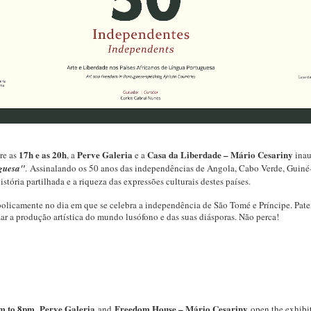
17h e as 20h
Perve Galeria
Casa da Liberdade – Mário Cesariny
tre as
, a
e a
inau
uguesa"
.
Assinalando os 50 anos das independências de Angola, Cabo Verde, Guiné-
istória partilhada e a riqueza das expressões culturais destes países.
olicamente no dia em que se celebra a independência de São Tomé e Príncipe. Paten
ar a produção artística do mundo lusófono e das suas diásporas. Não perca!
m to 8pm
Perve Galeria
Freedom House – Mário Cesariny
,
and
open the exhibi