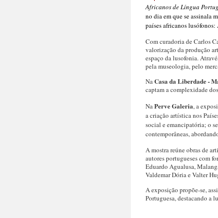
Africanos de Língua Portu
no dia em que se assinala m
países africanos lusófonos
Com curadoria de Carlos Ca
valorização da produção art
espaço da lusofonia. Atravé
pela museologia, pelo merca
Casa da Liberdade - M
Na
captam a complexidade dos s
Perve Galeria
Na
, a expos
a criação artística nos Paí
social e emancipatória; o s
contemporâneas, abordando 
A mostra reúne obras de ar
autores portugueses com for
Eduardo Agualusa, Malanga
Valdemar Dória e Valter H
A exposição propõe-se, assi
Portuguesa, destacando a lu