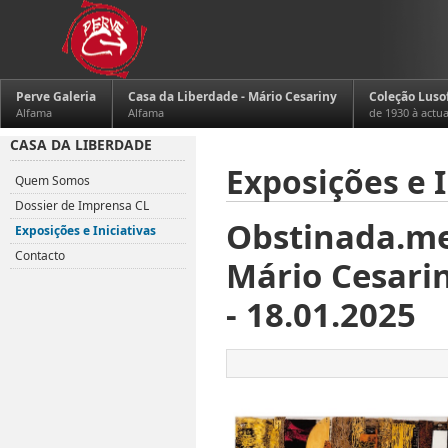
Perve Galeria
Casa da Liberdade - Mário Cesariny
Coleção Luso
Alfama
Alfama
de 1930 à actu
CASA DA LIBERDADE
Exposições e I
Quem Somos
Dossier de Imprensa CL
Obstinada.me
Exposições e Iniciativas
Contacto
Mário Cesarin
- 18.01.2025