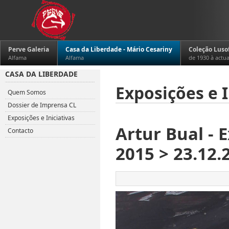
Perve Galeria
Casa da Liberdade - Mário Cesariny
Coleção Luso
Alfama
Alfama
de 1930 à actu
CASA DA LIBERDADE
Exposições e I
Quem Somos
Dossier de Imprensa CL
Exposições e Iniciativas
Artur Bual - 
Contacto
2015 > 23.12.