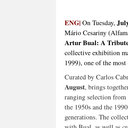
ENG|
Jul
On Tuesday,
Mário Cesariny (Alfama
Artur Bual: A Tribute
collective exhibition m
1999), one of the most 
Curated by Carlos Cabr
August
, brings togeth
ranging selection from 
the 1950s and the 1990s
generations. The collec
with Bual, as well as cr